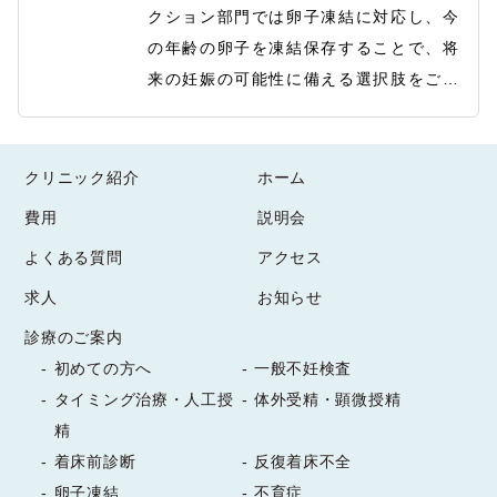
クション部門では卵子凍結に対応し、今
の年齢の卵子を凍結保存することで、将
来の妊娠の可能性に備える選択肢をご提
供しています。

2026/07/22
卵子は年齢とともに質が低下しやすいた
最新情報
め、若い時期の卵子凍結は、加齢による
クリニック紹介
ホーム
受付けのお花が新しくなりました。

妊孕性の低下に備える有効な方法の一つ
費用
説明会
雲竜柳を使った夏らしいアレンジとなっ
です。

ています。

よくある質問
アクセス
ご自身のキャリアやライフプランに合わ
今週もスタッフ一同、笑顔で皆さまをお
せて、妊娠・出産の時期を主体的に考え
求人
お知らせ
迎えいたします。
たい方にも適しており、一人ひとりの将
診療のご案内
2026/07/08
来設計に寄り添いながら丁寧にご案内い
初めての方へ
一般不妊検査
たします。"
最新情報
タイミング治療・人工授
体外受精・顕微授精
精
受付のお花を新しくしました。

着床前診断
反復着床不全
今回のお花は涼し気なリンドウと、対象
卵子凍結
不育症
的な黄色のカラーが鮮やかなアレンジと