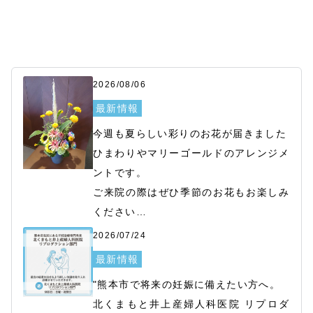
2026/08/06
最新情報
今週も夏らしい彩りのお花が届きました

ひまわりやマリーゴールドのアレンジメ
ントです。

ご来院の際はぜひ季節のお花もお楽しみ
ください

スタッフ一同、皆さまを笑顔でお迎えい
2026/07/24
たします。
最新情報
"熊本市で将来の妊娠に備えたい方へ。

北くまもと井上産婦人科医院 リプロダ