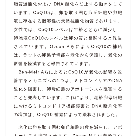
脂質過酸化および DNA 酸化を防止する働きをして
います。CoQ10は、卵を取り囲む卵丘細胞や卵胞
液に存在する脂溶性の天然抗酸化物質であります。
女性では、CoQ10レベルは年齢とともに減少し、
卵胞液CoQ10のレベルは卵の質と相関すると報告
されています。Ozcan PらによりCoQ10の補給
は、ラットの卵巣予備能を老化から保護し、老化の
影響を軽減すると報告されています。
Ben-Meir AらによるとCoQ10が老化の影響を改
善するメカニズムの1つは、ミトコンドリアのDNA
酸化を阻害し、卵母細胞のアポトーシスを阻害する
ことと発表しています。これにより、老齢卵母細胞
におけるミトコンドリア機能障害と DNA 断片化率
の増加は、CoQ10 補給によって緩和されました。
老化は卵を取り囲む卵丘細胞の数を減らし、アポ
トーシスを増加させます。Zhang Mらは老齢マウ