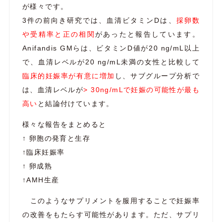
が様々です。
3件の前向き研究では、血清ビタミンDは、
採卵数
や受精率と正の相関
があったと報告しています。
Anifandis GMらは、ビタミンD値が20 ng/mL以上
で、血清レベルが20 ng/mL未満の女性と比較して
臨床的妊娠率が有意に増加
し、サブグループ分析で
は、血清レベルが
>
30ng/mLで妊娠の可能性が最も
高い
と結論付けています。
様々な報告をまとめると
↑ 卵胞の発育と生存
↑臨床妊娠率
↑ 卵成熟
↑AMH生産
このようなサプリメントを服用することで妊娠率
の改善をもたらす可能性があります。ただ、サプリ