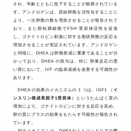
され、年齢とともに低下することが観察されていま
す。アンドロゲンは、原始卵胞を活性化することに
より、一次卵胞の数を増加させることが報告されて
おり、また顆粒膜細胞でFSH-受容体活性を促進
し、ゴナドトロピン刺激に対する胞状卵胞の反応を
増加させることが実証されています。アンドロゲン
と同様に、DHEA は卵胞形成に重要であることが分
かっており、DHEA の投与は、特に 卵巣反応の悪
い群において、IVF の臨床成績を改善する可能性が
あります。
DHEA の効果のメカニズムの 1 つは、IGF1 （
イ
ンスリン様成長因子1受容体
）というたんぱく質の
増加により、ゴナドトロピンに対する反応を高め、
卵の質にプラスの効果をもたらす可能性が報告され
ています。
別のメカニズムは、DHEAがミトコンドリアの鬱