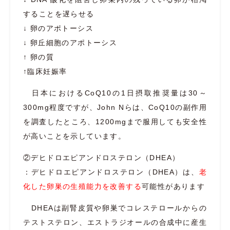
することを遅らせる
↓ 卵のアポトーシス
↓ 卵丘細胞のアポトーシス
↑ 卵の質
↑臨床妊娠率
日本におけるCoQ10の1日摂取推奨量は30～
300mg程度ですが、
John Nらは、Co
Q10の副作用
を調査したところ、1200mgまで服用しても安全性
が高いことを示しています。
②デヒドロエピアンドロステロン（DHEA）
：デヒドロエピアンドロステロン（DHEA）は、
老
化した卵巣の生殖能力を改善する
可能性があります
DHEAは副腎皮質や卵巣でコレステロールからの
テストステロン、エストラジオールの合成中に産生