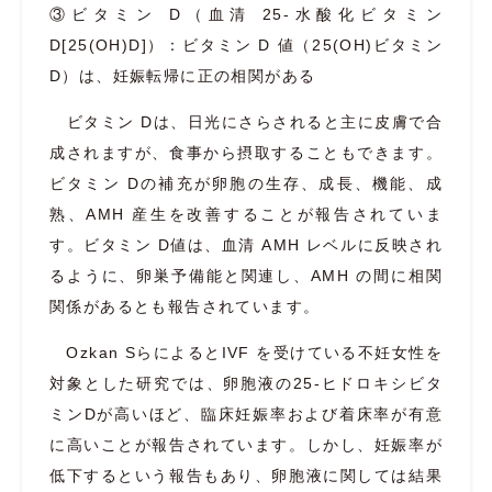
③ビタミン D（血清 25-水酸化ビタミン
D[25(OH)D]）：ビタミン D 値（25(OH)ビタミン
D）は、妊娠転帰に正の相関がある
ビタミン Dは、日光にさらされると主に皮膚で合
成されますが、食事から摂取することもできます。
ビタミン Dの補充が卵胞の生存、成長、機能、成
熟、AMH 産生を改善することが報告されていま
す。ビタミン D値は、血清 AMH レベルに反映され
るように、卵巣予備能と関連し、AMH の間に相関
関係があるとも報告されています。
Ozkan SらによるとIVF を受けている不妊女性を
対象とした研究では、卵胞液の25-ヒドロキシビタ
ミンDが高いほど、臨床妊娠率および着床率が有意
に高いことが報告されています。しかし、妊娠率が
低下するという報告もあり、卵胞液に関しては結果