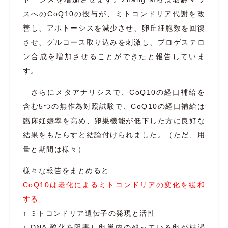
スへのCoQ10の投与が、ミトコンドリア代謝を改
善し、アポトーシスを減少させ、卵丘細胞数を回復
させ、グルコース取り込みを刺激し、プロゲステロ
ン合成を増加させることができたと報告していま
す。
さらにメタアナリシスで、CoQ10の経口補給を
含む5つの無作為対照試験で、
CoQ10の経口補給は
臨床妊娠率を高め、卵巣機能が低下した方に良好な
結果をもたらす
と結論付けられました。（ただ、用
量と期間は様々）
様々な報告をまとめると
CoQ10は老化によるミトコンドリアの変化を緩和
する
↑ ミトコンドリア遺伝子の発現と活性
↓ DNA 酸化を阻害し卵巣内の残っている卵が枯渇