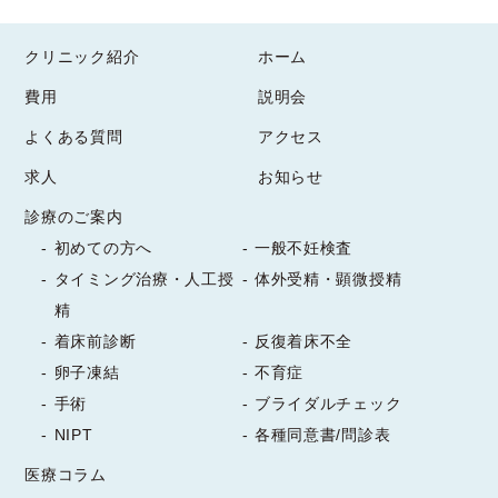
卵子は年齢とともに質が低下しやすいた
最新情報
め、若い時期の卵子凍結は、加齢による
クリニック紹介
ホーム
受付けのお花が新しくなりました。

妊孕性の低下に備える有効な方法の一つ
費用
説明会
雲竜柳を使った夏らしいアレンジとなっ
です。

ています。

よくある質問
アクセス
ご自身のキャリアやライフプランに合わ
今週もスタッフ一同、笑顔で皆さまをお
せて、妊娠・出産の時期を主体的に考え
求人
お知らせ
迎えいたします。
たい方にも適しており、一人ひとりの将
診療のご案内
2026/07/08
来設計に寄り添いながら丁寧にご案内い
初めての方へ
一般不妊検査
たします。"
最新情報
タイミング治療・人工授
体外受精・顕微授精
精
受付のお花を新しくしました。

着床前診断
反復着床不全
今回のお花は涼し気なリンドウと、対象
卵子凍結
不育症
的な黄色のカラーが鮮やかなアレンジと
手術
ブライダルチェック
なっております。

NIPT
各種同意書/問診表
梅雨明けし、本格的な暑さが始まります
ので夏バテなどされませんよう

医療コラム
2026/07/06