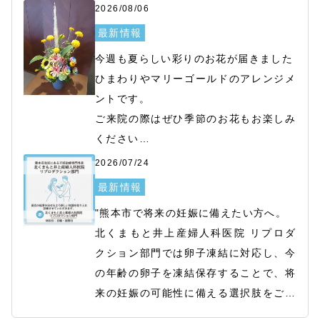
2026/08/06
最新情報
今週も夏らしい彩りのお花が届きました

ひまわりやマリーゴールドのアレンジメ
ントです。

ご来院の際はぜひ季節のお花もお楽しみ
ください

スタッフ一同、皆さまを笑顔でお迎えい
2026/07/24
たします。
最新情報
"熊本市で将来の妊娠に備えたい方へ。

北くまもと井上産婦人科医院 リプロダ
クション部門では卵子凍結に対応し、今
の年齢の卵子を凍結保存することで、将
来の妊娠の可能性に備える選択肢をご提
供しています。

2026/07/22