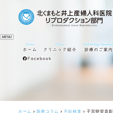
MENU
Home
Clinic
Infertility treatme
ホーム
クリニック紹介
診療のご案
Facebook
ホーム
医療コラム
不妊検査
子宮卵管造