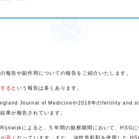
ての報告や副作用についての報告をご紹介いたします。
昇する
という報告は多くあります。
nd Journal of Medicineや2018年のfertility 
う結果が報告されています。
ityで発表されたRijswijkによると、5 年間の観察期間にお
率が高く
なっています。また、 油性造影剤を使用した HS