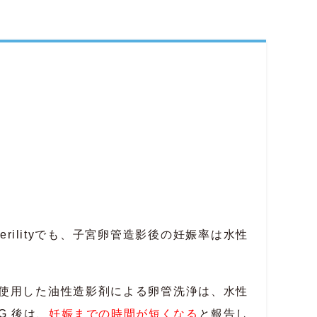
and sterilityでも、子宮卵管造影後の妊娠率は水性
いて、HSGに使用した油性造影剤による卵管洗浄は、水性
G 後は、
妊娠までの時間が短くなる
と報告し