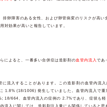
高齢女性、排卵障害のある女性、および卵管病変のリスクが高
費用対効果が高いと報告しています。
でのRoestらによると、一番多い合併症は造影剤の
血管内流入
であ
に流入することがあります。この造影剤の血管内流入は、油
 後に 1.8% (18/1006) 発生していました。血管
; 18/664、血管内流入の症例の 2.7%であり、症状も
管内流入に関しては、造影剤注入量にも関係していると思