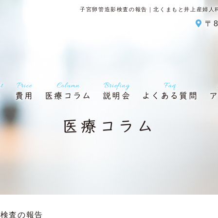
子宮卵管造影検査の報告｜北くまもと井上産婦人
〒8
nt
Price
Column
Briefing
Faq
内
費用
医療コラム
説明会
よくある質問
医療コラム
影検査の報告