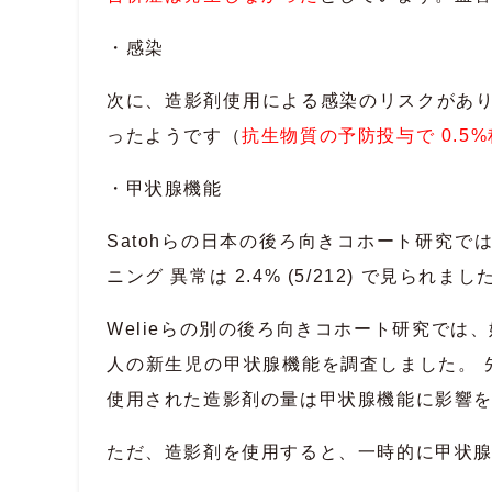
・感染
次に、造影剤使用による感染のリスクがあ
ったようです（
抗生物質の予防投与で 0.5
・甲状腺機能
Satohらの日本の後ろ向きコホート研究で
ニング 異常は 2.4% (5/212) で見ら
Welieらの別の後ろ向きコホート研究では、妊娠前
人の新生児の甲状腺機能を調査しました。 
使用された造影剤の量は甲状腺機能に影響
ただ、造影剤を使用すると、一時的に甲状