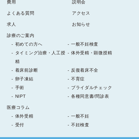
費用
説明会
雲竜柳を使った夏らしいアレンジとなっ
です。

ています。

よくある質問
アクセス
ご自身のキャリアやライフプランに合わ
今週もスタッフ一同、笑顔で皆さまをお
せて、妊娠・出産の時期を主体的に考え
求人
お知らせ
迎えいたします。
たい方にも適しており、一人ひとりの将
診療のご案内
2026/07/08
来設計に寄り添いながら丁寧にご案内い
初めての方へ
一般不妊検査
たします。"
最新情報
タイミング治療・人工授
体外受精・顕微授精
精
受付のお花を新しくしました。

着床前診断
反復着床不全
今回のお花は涼し気なリンドウと、対象
卵子凍結
不育症
的な黄色のカラーが鮮やかなアレンジと
手術
ブライダルチェック
なっております。

NIPT
各種同意書/問診表
梅雨明けし、本格的な暑さが始まります
ので夏バテなどされませんよう

医療コラム
2026/07/06
お気を付け下さい。

体外受精
一般不妊
最新情報
スタッフ一同元気に皆さまをお迎えいた
受付
不妊検査
"熊本市北区で不妊治療や出生前検査を
します。
ご検討の方へ。
