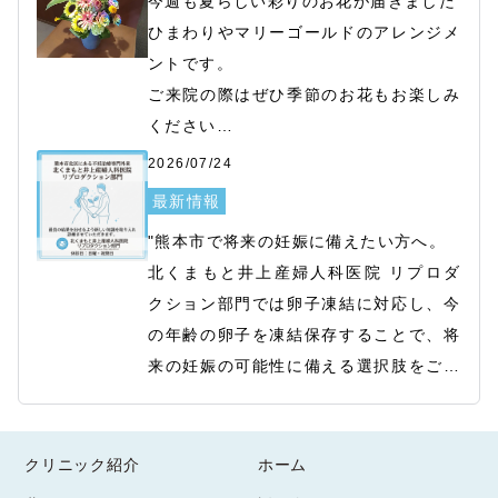
今週も夏らしい彩りのお花が届きました

ひまわりやマリーゴールドのアレンジメ
ントです。

ご来院の際はぜひ季節のお花もお楽しみ
ください

スタッフ一同、皆さまを笑顔でお迎えい
2026/07/24
たします。
最新情報
"熊本市で将来の妊娠に備えたい方へ。

北くまもと井上産婦人科医院 リプロダ
クション部門では卵子凍結に対応し、今
の年齢の卵子を凍結保存することで、将
来の妊娠の可能性に備える選択肢をご提
供しています。

2026/07/22
卵子は年齢とともに質が低下しやすいた
最新情報
め、若い時期の卵子凍結は、加齢による
クリニック紹介
ホーム
受付けのお花が新しくなりました。

妊孕性の低下に備える有効な方法の一つ