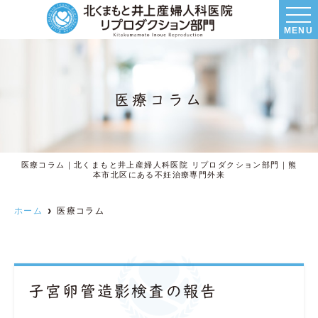
MENU
医療コラム
医療コラム｜北くまもと井上産婦人科医院 リプロダクション部門｜熊
本市北区にある不妊治療専門外来
ホーム
医療コラム
子宮卵管造影検査の報告